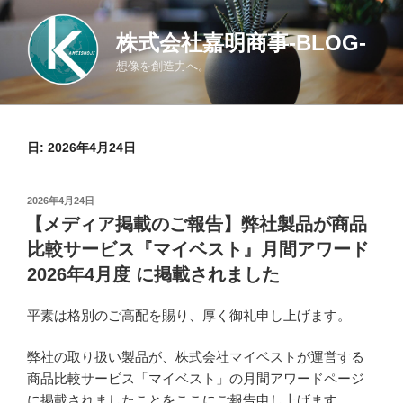
コ
ン
株式会社嘉明商事-BLOG-
テ
想像を創造力へ。
ン
ツ
へ
ス
日:
2026年4月24日
キ
ッ
投
2026年4月24日
プ
稿
【メディア掲載のご報告】弊社製品が商品
日:
比較サービス『マイベスト』月間アワード
2026年4月度 に掲載されました
平素は格別のご高配を賜り、厚く御礼申し上げます。
弊社の取り扱い製品が、株式会社マイベストが運営する
商品比較サービス「マイベスト」の月間アワードページ
に掲載されましたことをここにご報告申し上げます。